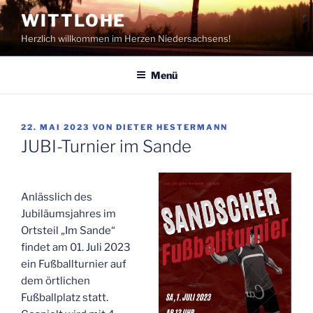
Zum
WITTLOHE
Inhalt
Herzlich willkommen im Herzen Niedersachsens!
springen
Menü
VERÖFFENTLICHT
22. MAI 2023
VON
DIETER HESTERMANN
AM
JUBI-Turnier im Sande
Anlässlich des
Jubiläumsjahres im
Ortsteil „Im Sande“
findet am 01. Juli 2023
ein Fußballturnier auf
dem örtlichen
Fußballplatz statt.