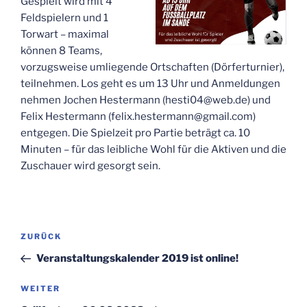
Gespielt wird mit 4
Feldspielern und 1
Torwart – maximal
können 8 Teams,
vorzugsweise umliegende Ortschaften (Dörferturnier),
teilnehmen. Los geht es um 13 Uhr und Anmeldungen
nehmen Jochen Hestermann (hesti04@web.de) und
Felix Hestermann (felix.hestermann@gmail.com)
entgegen. Die Spielzeit pro Partie beträgt ca. 10
Minuten – für das leibliche Wohl für die Aktiven und die
Zuschauer wird gesorgt sein.
Beitrags-
ZURÜCK
Vorheriger
Navigation
Beitrag
Veranstaltungskalender 2019 ist online!
WEITER
Nächster
Beitrag